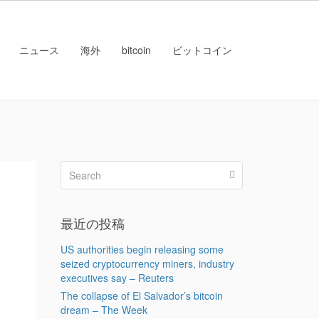
ニュース
海外
bitcoin
ビットコイン
最近の投稿
US authorities begin releasing some
seized cryptocurrency miners, industry
executives say – Reuters
The collapse of El Salvador’s bitcoin
dream – The Week