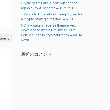
Crypto scams are a new twist on the
age-old Ponzi scheme – Turn to 10
4 things to know about Trump’s plan for
a ‘crypto strategic reserve’ – NPR
NC lawmakers reverse themselves,
move ahead with bill to invest State
Pension Plan in cryptocurrency – WRAL
Page
News
最近のコメント