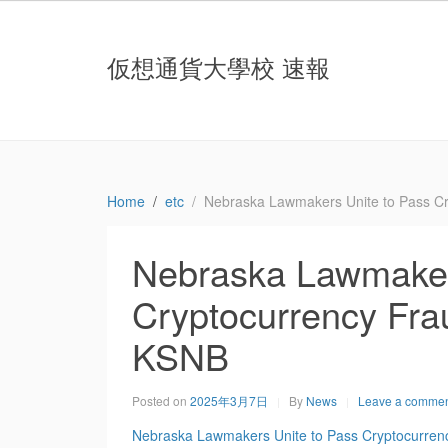
仮想通貨大學校 速報
Home
etc
Nebraska Lawmakers Unite to Pass Cr
Nebraska Lawmaker
Cryptocurrency Frau
KSNB
Posted on
2025年3月7日
By
News
Leave a comme
Nebraska Lawmakers Unite to Pass Cryptocurrenc