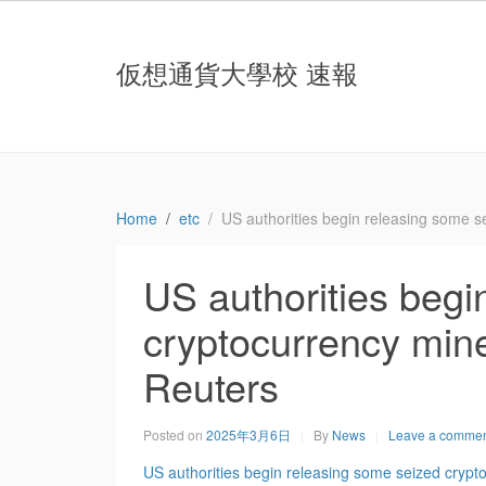
仮想通貨大學校 速報
Home
etc
US authorities begin releasing some s
US authorities begi
cryptocurrency mine
Reuters
Posted on
2025年3月6日
By
News
Leave a comme
US authorities begin releasing some seized crypt