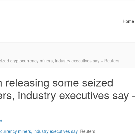
Home
eized cryptocurrency miners, industry executives say – Reuters
n releasing some seized
rs, industry executives say 
nt
ocurrency miners, industry executives say
Reuters