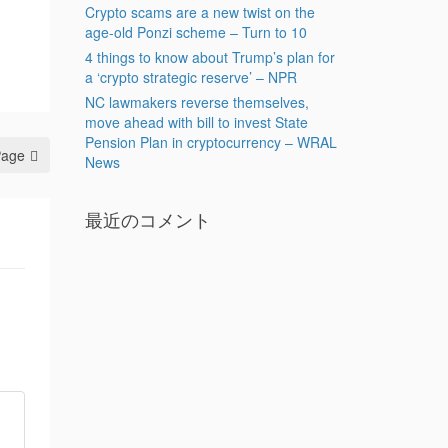
Crypto scams are a new twist on the
age-old Ponzi scheme – Turn to 10
4 things to know about Trump’s plan for
a ‘crypto strategic reserve’ – NPR
NC lawmakers reverse themselves,
move ahead with bill to invest State
Pension Plan in cryptocurrency – WRAL
Page
News
最近のコメント