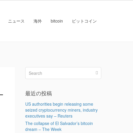
ニュース
海外
bitcoin
ビットコイン
–
最近の投稿
US authorities begin releasing some
seized cryptocurrency miners, industry
executives say – Reuters
The collapse of El Salvador’s bitcoin
dream – The Week