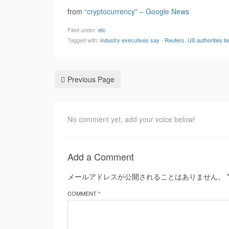
from
“cryptocurrency” – Google News
Filed under:
etc
Tagged with:
industry executives say - Reuters
,
US authorities b
Previous Page
No comment yet, add your voice below!
Add a Comment
メールアドレスが公開されることはありません。
COMMENT *