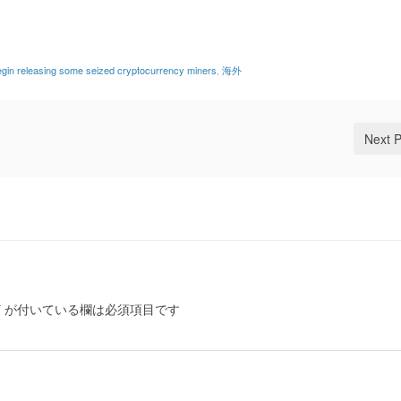
egin releasing some seized cryptocurrency miners
,
海外
Next 
*
が付いている欄は必須項目です