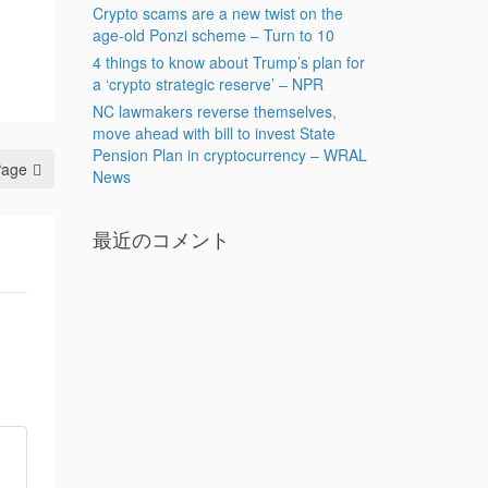
Crypto scams are a new twist on the
age-old Ponzi scheme – Turn to 10
4 things to know about Trump’s plan for
a ‘crypto strategic reserve’ – NPR
NC lawmakers reverse themselves,
move ahead with bill to invest State
Pension Plan in cryptocurrency – WRAL
Page
News
最近のコメント