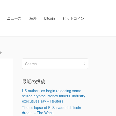
ニュース
海外
bitcoin
ビットコイン
re
最近の投稿
US authorities begin releasing some
seized cryptocurrency miners, industry
executives say – Reuters
The collapse of El Salvador’s bitcoin
dream – The Week