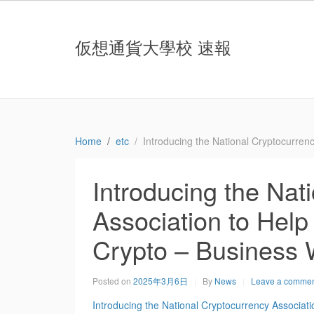
仮想通貨大學校 速報
Home
etc
Introducing the National Cryptocurren
Introducing the Nat
Association to Hel
Crypto – Business 
Posted on
2025年3月6日
By
News
Leave a comme
Introducing the National Cryptocurrency Associa