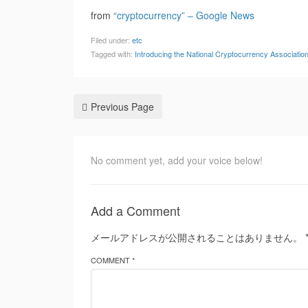
from
“cryptocurrency” – Google News
Filed under:
etc
Tagged with:
Introducing the National Cryptocurrency Associati
Previous Page
No comment yet, add your voice below!
Add a Comment
メールアドレスが公開されることはありません。
COMMENT *