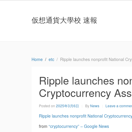
仮想通貨大學校 速報
Home
etc
Ripple launches nonprofit National Cry
Ripple launches non
Cryptocurrency Asso
Posted on
2025年3月6日
By
News
Leave a comme
Ripple launches nonprofit National Cryptocurrenc
from
“cryptocurrency” – Google News