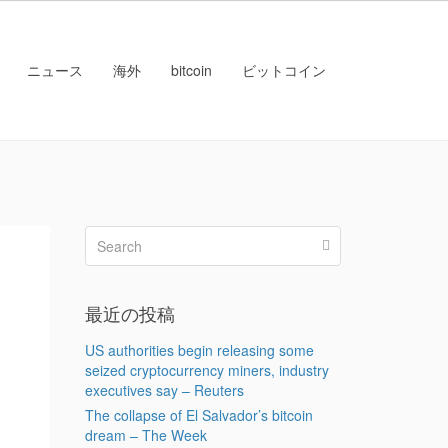
ニュース
海外
bitcoin
ビットコイン
最近の投稿
US authorities begin releasing some
seized cryptocurrency miners, industry
executives say – Reuters
The collapse of El Salvador’s bitcoin
dream – The Week