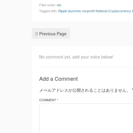
Filed under:
etc
Tagged with:
Ripple launches nonprofit National Cryptocurrency A
Previous Page
No comment yet, add your voice below!
Add a Comment
メールアドレスが公開されることはありません。
COMMENT *