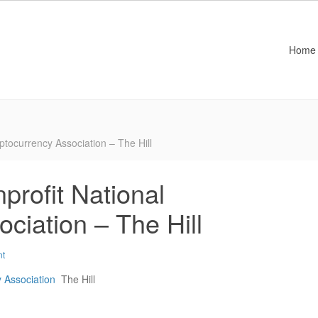
Home
ptocurrency Association – The Hill
profit National
ciation – The Hill
nt
y Association
The Hill