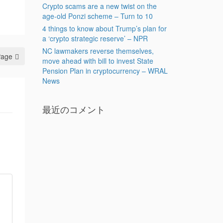
Crypto scams are a new twist on the
age-old Ponzi scheme – Turn to 10
4 things to know about Trump’s plan for
a ‘crypto strategic reserve’ – NPR
NC lawmakers reverse themselves,
Page
move ahead with bill to invest State
Pension Plan in cryptocurrency – WRAL
News
最近のコメント