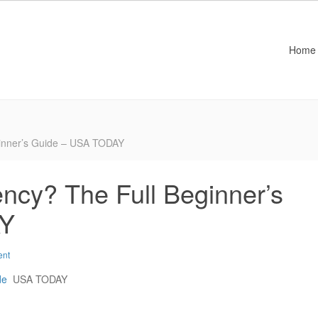
Home
ginner’s Guide – USA TODAY
ncy? The Full Beginner’s
AY
ent
de
USA TODAY