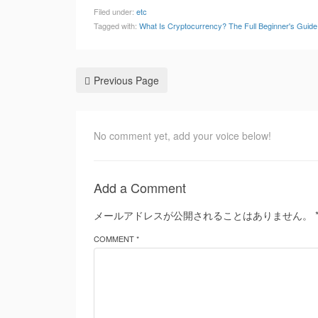
Filed under:
etc
Tagged with:
What Is Cryptocurrency? The Full Beginner's Gui
Previous Page
No comment yet, add your voice below!
Add a Comment
メールアドレスが公開されることはありません。
COMMENT *