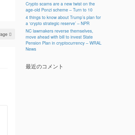
Crypto scams are a new twist on the
age-old Ponzi scheme – Turn to 10
4 things to know about Trump’s plan for
a ‘crypto strategic reserve’ – NPR
NC lawmakers reverse themselves,
Page
move ahead with bill to invest State
Pension Plan in cryptocurrency – WRAL
News
最近のコメント