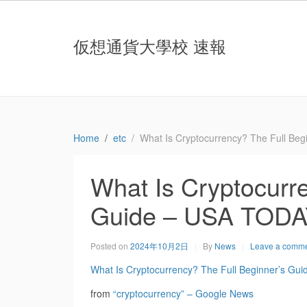
仮想通貨大學校 速報
Home
etc
What Is Cryptocurrency? The Full Be
What Is Cryptocurre
Guide – USA TOD
Posted on
2024年10月2日
By
News
Leave a comm
What Is Cryptocurrency? The Full Beginner’s Gui
from
“cryptocurrency” – Google News