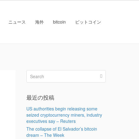
ニュース
海外
bitcoin
ビットコイン
最近の投稿
US authorities begin releasing some
seized cryptocurrency miners, industry
executives say – Reuters
The collapse of El Salvador’s bitcoin
dream – The Week