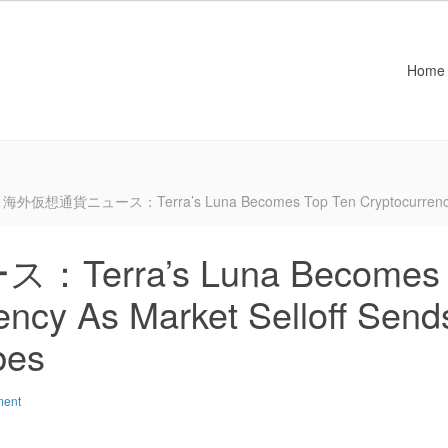
Home
海外仮想通貨ニュース：Terra’s Luna Becomes Top Ten Cryptocurrency As 
erra’s Luna Becomes
ency As Market Selloff Send
bes
ment