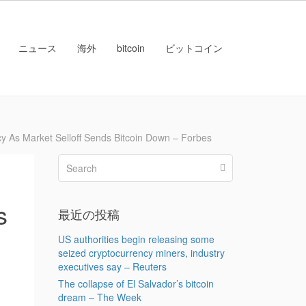
ニュース
海外
bitcoin
ビットコイン
Market Selloff Sends Bitcoin Down – Forbes
s
最近の投稿
US authorities begin releasing some
seized cryptocurrency miners, industry
executives say – Reuters
The collapse of El Salvador’s bitcoin
dream – The Week