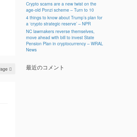
Crypto scams are a new twist on the
age-old Ponzi scheme – Turn to 10
4 things to know about Trump’s plan for
a ‘crypto strategic reserve’ – NPR
NC lawmakers reverse themselves,
move ahead with bill to invest State
Pension Plan in cryptocurrency – WRAL
News
最近のコメント
Page