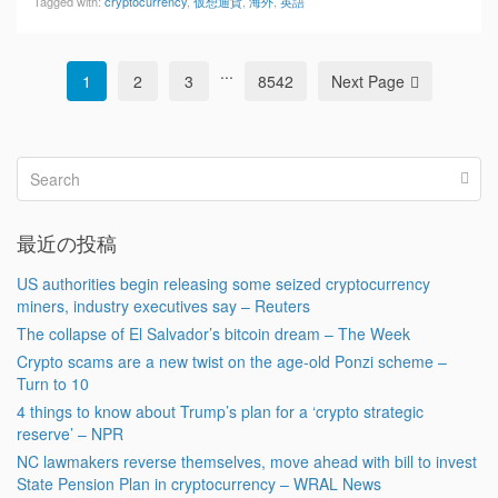
Tagged with:
cryptocurrency
,
仮想通貨
,
海外
,
英語
...
1
2
3
8542
Next Page
最近の投稿
US authorities begin releasing some seized cryptocurrency
miners, industry executives say – Reuters
The collapse of El Salvador’s bitcoin dream – The Week
Crypto scams are a new twist on the age-old Ponzi scheme –
Turn to 10
4 things to know about Trump’s plan for a ‘crypto strategic
reserve’ – NPR
NC lawmakers reverse themselves, move ahead with bill to invest
State Pension Plan in cryptocurrency – WRAL News