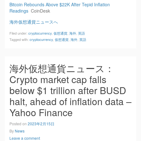
Bitcoin Rebounds Above $22K After Tepid Inflation
Readings
CoinDesk
海外仮想通貨ニュースへ
Filed under:
cryptocurrency
,
仮想通貨
,
海外
,
英語
Tagged with:
cryptocurrency
,
仮想通貨
,
海外
,
英語
海外仮想通貨ニュース：
Crypto market cap falls
below $1 trillion after BUSD
halt, ahead of inflation data –
Yahoo Finance
Posted on
2023年2月15日
By
News
Leave a comment