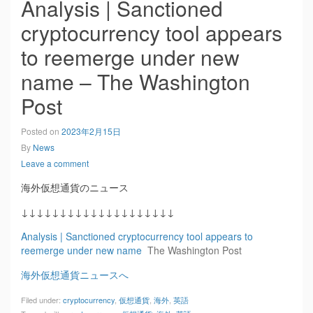
Analysis | Sanctioned
cryptocurrency tool appears
to reemerge under new
name – The Washington
Post
Posted on
2023年2月15日
By
News
Leave a comment
海外仮想通貨のニュース
↓↓↓↓↓↓↓↓↓↓↓↓↓↓↓↓↓↓↓↓
Analysis | Sanctioned cryptocurrency tool appears to
reemerge under new name
The Washington Post
海外仮想通貨ニュースへ
Filed under:
cryptocurrency
,
仮想通貨
,
海外
,
英語