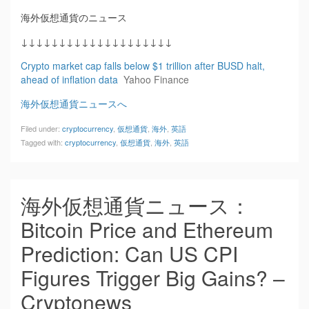
海外仮想通貨のニュース
↓↓↓↓↓↓↓↓↓↓↓↓↓↓↓↓↓↓↓↓
Crypto market cap falls below $1 trillion after BUSD halt,
ahead of inflation data
Yahoo Finance
海外仮想通貨ニュースへ
Filed under:
cryptocurrency
,
仮想通貨
,
海外
,
英語
Tagged with:
cryptocurrency
,
仮想通貨
,
海外
,
英語
海外仮想通貨ニュース：
Bitcoin Price and Ethereum
Prediction: Can US CPI
Figures Trigger Big Gains? –
Cryptonews