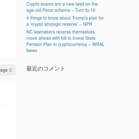
Crypto scams are a new twist on the
age-old Ponzi scheme – Turn to 10
4 things to know about Trump’s plan for
a ‘crypto strategic reserve’ – NPR
NC lawmakers reverse themselves,
move ahead with bill to invest State
Pension Plan in cryptocurrency – WRAL
News
最近のコメント
Page