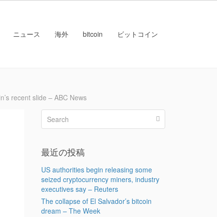
ニュース
海外
bitcoin
ビットコイン
 recent slide – ABC News
最近の投稿
US authorities begin releasing some
seized cryptocurrency miners, industry
executives say – Reuters
The collapse of El Salvador’s bitcoin
dream – The Week