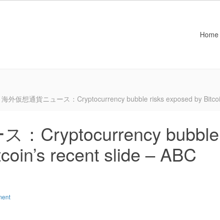
Home
海外仮想通貨ニュース：Cryptocurrency bubble risks exposed by Bitcoin’s
yptocurrency bubble
tcoin’s recent slide – ABC
ment