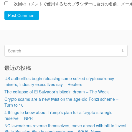
次回のコメントで使用するためブラウザーに自分の名前、メー
Post Comment
最近の投稿
US authorities begin releasing some seized cryptocurrency
miners, industry executives say – Reuters
The collapse of El Salvador’s bitcoin dream – The Week
Crypto scams are a new twist on the age-old Ponzi scheme –
Turn to 10
4 things to know about Trump’s plan for a ‘crypto strategic
reserve’ – NPR
NC lawmakers reverse themselves, move ahead with bill to invest
State Pension Plan in cryptocurrency – WRAL News