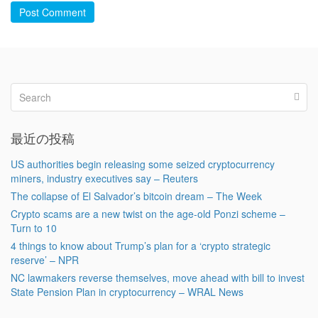
Post Comment
最近の投稿
US authorities begin releasing some seized cryptocurrency
miners, industry executives say – Reuters
The collapse of El Salvador’s bitcoin dream – The Week
Crypto scams are a new twist on the age-old Ponzi scheme –
Turn to 10
4 things to know about Trump’s plan for a ‘crypto strategic
reserve’ – NPR
NC lawmakers reverse themselves, move ahead with bill to invest
State Pension Plan in cryptocurrency – WRAL News