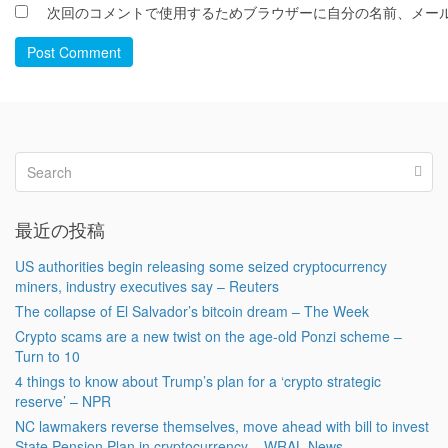
次回のコメントで使用するためブラウザーに自分の名前、メー
Post Comment
最近の投稿
US authorities begin releasing some seized cryptocurrency
miners, industry executives say – Reuters
The collapse of El Salvador’s bitcoin dream – The Week
Crypto scams are a new twist on the age-old Ponzi scheme –
Turn to 10
4 things to know about Trump’s plan for a ‘crypto strategic
reserve’ – NPR
NC lawmakers reverse themselves, move ahead with bill to invest
State Pension Plan in cryptocurrency – WRAL News