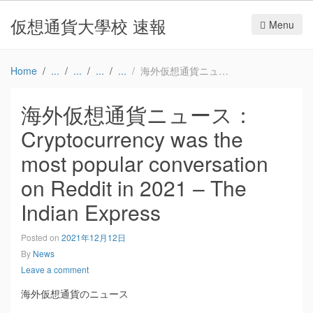
仮想通貨大學校 速報
Menu
Home
海外仮想通貨ニュース：Cryptocurrency was the most popular conversation on Reddit in 2021 – The Indian Express
海外仮想通貨ニュース：
Cryptocurrency was the
most popular conversation
on Reddit in 2021 – The
Indian Express
Posted on
2021年12月12日
By
News
Leave a comment
海外仮想通貨のニュース