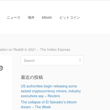
ニュース
海外
bitcoin
ビットコイン
 on Reddit in 2021 – The Indian Express
e
最近の投稿
US authorities begin releasing some
seized cryptocurrency miners, industry
executives say – Reuters
The collapse of El Salvador’s bitcoin
dream – The Week