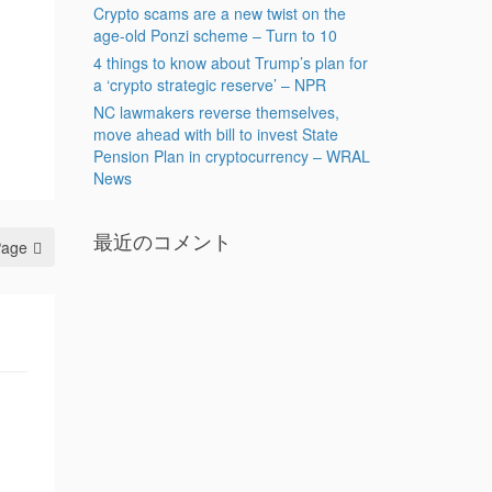
Crypto scams are a new twist on the
age-old Ponzi scheme – Turn to 10
4 things to know about Trump’s plan for
a ‘crypto strategic reserve’ – NPR
NC lawmakers reverse themselves,
move ahead with bill to invest State
Pension Plan in cryptocurrency – WRAL
News
最近のコメント
Page