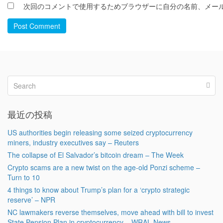
次回のコメントで使用するためブラウザーに自分の名前、メー
Post Comment
最近の投稿
US authorities begin releasing some seized cryptocurrency
miners, industry executives say – Reuters
The collapse of El Salvador’s bitcoin dream – The Week
Crypto scams are a new twist on the age-old Ponzi scheme –
Turn to 10
4 things to know about Trump’s plan for a ‘crypto strategic
reserve’ – NPR
NC lawmakers reverse themselves, move ahead with bill to invest
State Pension Plan in cryptocurrency – WRAL News