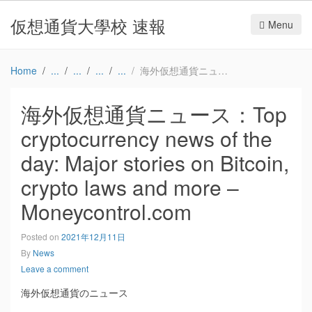
仮想通貨大學校 速報
Menu
Home
海外仮想通貨ニュース：Top cryptocurrency news of the day: Major stories on Bitcoin, crypto laws and more – Moneycontrol.com
海外仮想通貨ニュース：Top
cryptocurrency news of the
day: Major stories on Bitcoin,
crypto laws and more –
Moneycontrol.com
Posted on
2021年12月11日
By
News
Leave a comment
海外仮想通貨のニュース