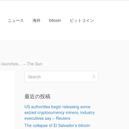
ニュース
海外
bitcoin
ビットコイン
n launches… – The Sun
最近の投稿
US authorities begin releasing some
seized cryptocurrency miners, industry
executives say – Reuters
The collapse of El Salvador’s bitcoin