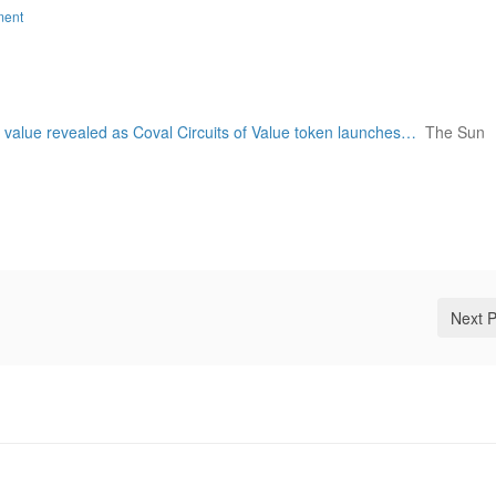
ment
n value revealed as Coval Circuits of Value token launches…
The Sun
Next 