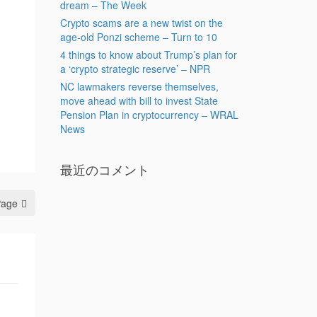
dream – The Week
Crypto scams are a new twist on the
age-old Ponzi scheme – Turn to 10
4 things to know about Trump’s plan for
a ‘crypto strategic reserve’ – NPR
NC lawmakers reverse themselves,
move ahead with bill to invest State
Pension Plan in cryptocurrency – WRAL
News
最近のコメント
Page