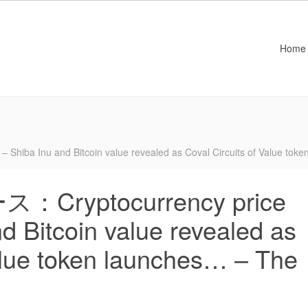
Home
 Inu and Bitcoin value revealed as Coval Circuits of Value toke
yptocurrency price
d Bitcoin value revealed as
Value token launches… – The