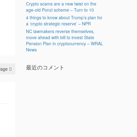
Crypto scams are a new twist on the
age-old Ponzi scheme – Turn to 10
4 things to know about Trump’s plan for
a ‘crypto strategic reserve’ – NPR
NC lawmakers reverse themselves,
move ahead with bill to invest State
Pension Plan in cryptocurrency – WRAL
News
最近のコメント
Page