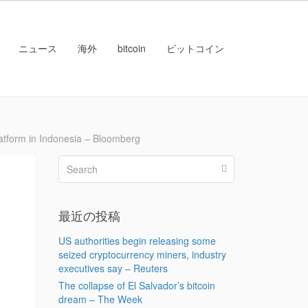
ニュース
海外
bitcoin
ビットコイン
rm in Indonesia – Bloomberg
最近の投稿
US authorities begin releasing some
seized cryptocurrency miners, industry
executives say – Reuters
The collapse of El Salvador’s bitcoin
dream – The Week