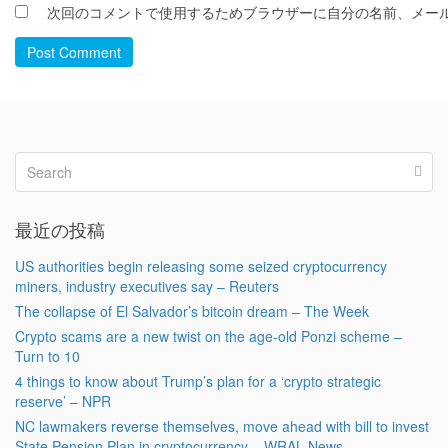
次回のコメントで使用するためブラウザーに自分の名前、メー
Post Comment
最近の投稿
US authorities begin releasing some seized cryptocurrency
miners, industry executives say – Reuters
The collapse of El Salvador’s bitcoin dream – The Week
Crypto scams are a new twist on the age-old Ponzi scheme –
Turn to 10
4 things to know about Trump’s plan for a ‘crypto strategic
reserve’ – NPR
NC lawmakers reverse themselves, move ahead with bill to invest
State Pension Plan in cryptocurrency – WRAL News