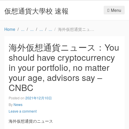
仮想通貨大學校 速報
Menu
Home
海外仮想通貨ニュース：You should have cryptocurrency in your portfolio, no matter your age, advisors say – CNBC
海外仮想通貨ニュース：You
should have cryptocurrency
in your portfolio, no matter
your age, advisors say –
CNBC
Posted on
2021年12月10日
By
News
Leave a comment
海外仮想通貨のニュース