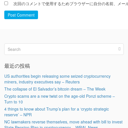
次回のコメントで使用するためブラウザーに自分の名前、メー
Post Comment
最近の投稿
US authorities begin releasing some seized cryptocurrency
miners, industry executives say – Reuters
The collapse of El Salvador’s bitcoin dream – The Week
Crypto scams are a new twist on the age-old Ponzi scheme –
Turn to 10
4 things to know about Trump’s plan for a ‘crypto strategic
reserve’ – NPR
NC lawmakers reverse themselves, move ahead with bill to invest
State Pension Plan in cryptocurrency – WRAL News