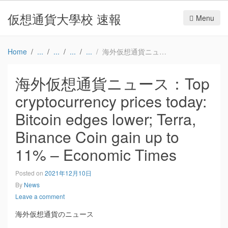
仮想通貨大學校 速報
Menu
Home
海外仮想通貨ニュース：Top cryptocurrency prices today: Bitcoin edges lower; Terra, Binance Coin gain up to 11% – Economic Times
海外仮想通貨ニュース：Top
cryptocurrency prices today:
Bitcoin edges lower; Terra,
Binance Coin gain up to
11% – Economic Times
Posted on
2021年12月10日
By
News
Leave a comment
海外仮想通貨のニュース