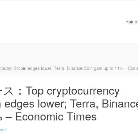
Home
Bitcoin edges lower; Terra, Binance Coin gain up to 11% – Eco
op cryptocurrency
in edges lower; Terra, Binanc
% – Economic Times
ment