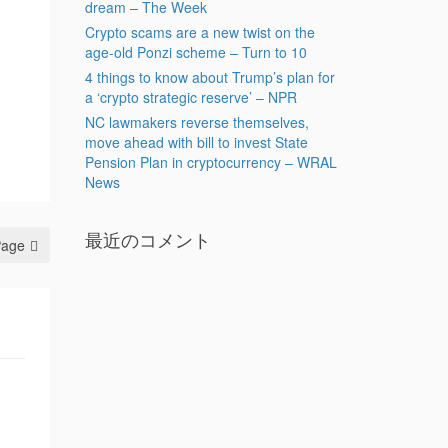
dream – The Week
Crypto scams are a new twist on the
age-old Ponzi scheme – Turn to 10
4 things to know about Trump’s plan for
a ‘crypto strategic reserve’ – NPR
NC lawmakers reverse themselves,
move ahead with bill to invest State
Pension Plan in cryptocurrency – WRAL
News
最近のコメント
Page