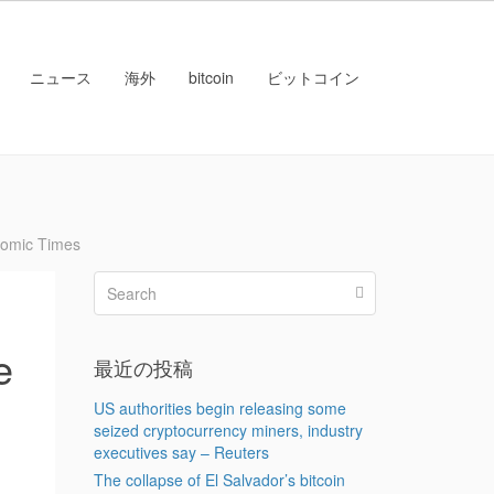
ニュース
海外
bitcoin
ビットコイン
nomic Times
e
最近の投稿
US authorities begin releasing some
seized cryptocurrency miners, industry
executives say – Reuters
The collapse of El Salvador’s bitcoin