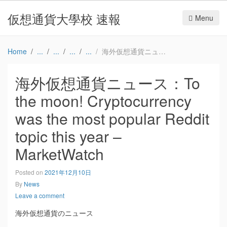
仮想通貨大學校 速報
Menu
Home
海外仮想通貨ニュース：To the moon! Cryptocurrency was the most popular Reddit topic this year – MarketWatch
海外仮想通貨ニュース：To
the moon! Cryptocurrency
was the most popular Reddit
topic this year –
MarketWatch
Posted on
2021年12月10日
By
News
Leave a comment
海外仮想通貨のニュース