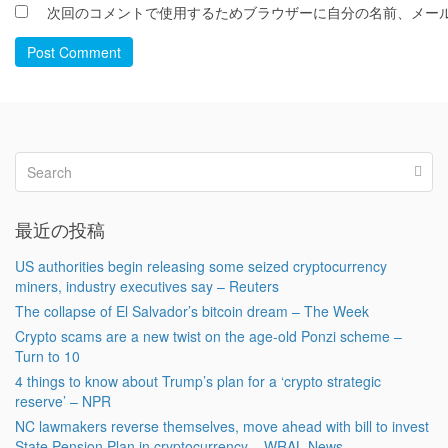
次回のコメントで使用するためブラウザーに自分の名前、メー
Post Comment
最近の投稿
US authorities begin releasing some seized cryptocurrency
miners, industry executives say – Reuters
The collapse of El Salvador’s bitcoin dream – The Week
Crypto scams are a new twist on the age-old Ponzi scheme –
Turn to 10
4 things to know about Trump’s plan for a ‘crypto strategic
reserve’ – NPR
NC lawmakers reverse themselves, move ahead with bill to invest
State Pension Plan in cryptocurrency – WRAL News