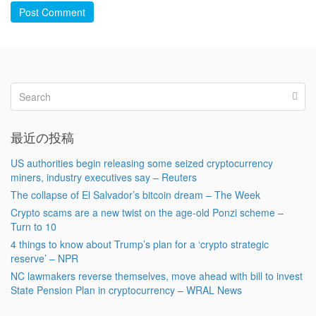
Post Comment
最近の投稿
US authorities begin releasing some seized cryptocurrency
miners, industry executives say – Reuters
The collapse of El Salvador’s bitcoin dream – The Week
Crypto scams are a new twist on the age-old Ponzi scheme –
Turn to 10
4 things to know about Trump’s plan for a ‘crypto strategic
reserve’ – NPR
NC lawmakers reverse themselves, move ahead with bill to invest
State Pension Plan in cryptocurrency – WRAL News