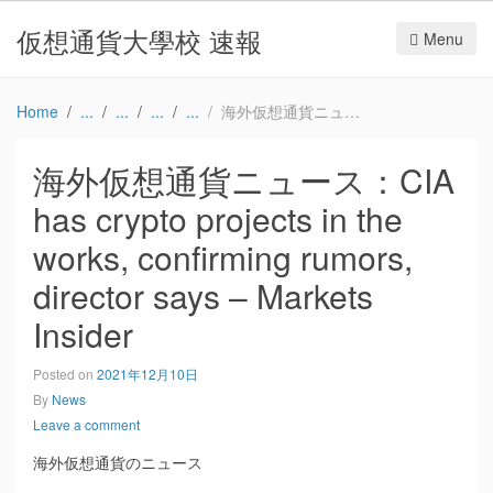
仮想通貨大學校 速報
Menu
Home
海外仮想通貨ニュース：CIA has crypto projects in the works, confirming rumors, director says – Markets Insider
海外仮想通貨ニュース：CIA
has crypto projects in the
works, confirming rumors,
director says – Markets
Insider
Posted on
2021年12月10日
By
News
Leave a comment
海外仮想通貨のニュース