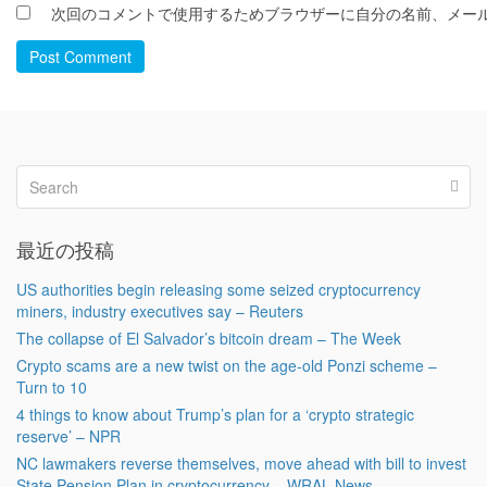
次回のコメントで使用するためブラウザーに自分の名前、メー
Post Comment
最近の投稿
US authorities begin releasing some seized cryptocurrency
miners, industry executives say – Reuters
The collapse of El Salvador’s bitcoin dream – The Week
Crypto scams are a new twist on the age-old Ponzi scheme –
Turn to 10
4 things to know about Trump’s plan for a ‘crypto strategic
reserve’ – NPR
NC lawmakers reverse themselves, move ahead with bill to invest
State Pension Plan in cryptocurrency – WRAL News