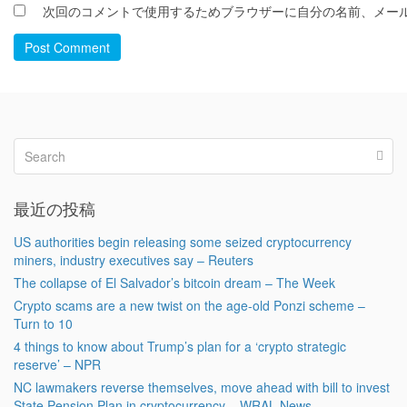
次回のコメントで使用するためブラウザーに自分の名前、メー
Post Comment
最近の投稿
US authorities begin releasing some seized cryptocurrency
miners, industry executives say – Reuters
The collapse of El Salvador’s bitcoin dream – The Week
Crypto scams are a new twist on the age-old Ponzi scheme –
Turn to 10
4 things to know about Trump’s plan for a ‘crypto strategic
reserve’ – NPR
NC lawmakers reverse themselves, move ahead with bill to invest
State Pension Plan in cryptocurrency – WRAL News