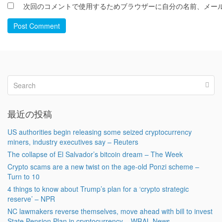
次回のコメントで使用するためブラウザーに自分の名前、メー
Post Comment
最近の投稿
US authorities begin releasing some seized cryptocurrency
miners, industry executives say – Reuters
The collapse of El Salvador’s bitcoin dream – The Week
Crypto scams are a new twist on the age-old Ponzi scheme –
Turn to 10
4 things to know about Trump’s plan for a ‘crypto strategic
reserve’ – NPR
NC lawmakers reverse themselves, move ahead with bill to invest
State Pension Plan in cryptocurrency – WRAL News