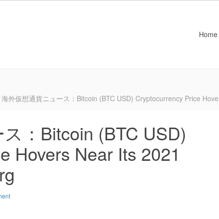
Home
海外仮想通貨ニュース：Bitcoin (BTC USD) Cryptocurrency Price Hovers N
itcoin (BTC USD)
ce Hovers Near Its 2021
rg
ment