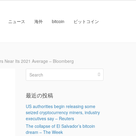
ニュース
海外
bitcoin
ビットコイン
ear Its 2021 Average – Bloomberg
最近の投稿
US authorities begin releasing some
seized cryptocurrency miners, industry
executives say – Reuters
The collapse of El Salvador’s bitcoin
dream – The Week