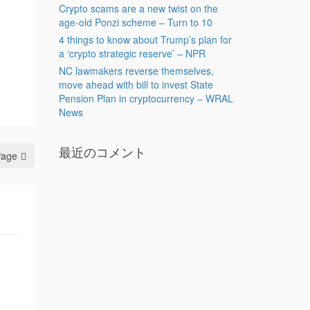
Crypto scams are a new twist on the
age-old Ponzi scheme – Turn to 10
4 things to know about Trump’s plan for
a ‘crypto strategic reserve’ – NPR
NC lawmakers reverse themselves,
move ahead with bill to invest State
Pension Plan in cryptocurrency – WRAL
News
最近のコメント
Page