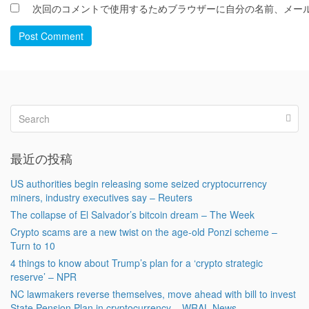
次回のコメントで使用するためブラウザーに自分の名前、メー
Post Comment
最近の投稿
US authorities begin releasing some seized cryptocurrency
miners, industry executives say – Reuters
The collapse of El Salvador’s bitcoin dream – The Week
Crypto scams are a new twist on the age-old Ponzi scheme –
Turn to 10
4 things to know about Trump’s plan for a ‘crypto strategic
reserve’ – NPR
NC lawmakers reverse themselves, move ahead with bill to invest
State Pension Plan in cryptocurrency – WRAL News