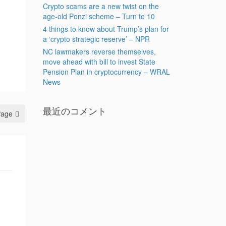
Crypto scams are a new twist on the
age-old Ponzi scheme – Turn to 10
4 things to know about Trump’s plan for
a ‘crypto strategic reserve’ – NPR
NC lawmakers reverse themselves,
move ahead with bill to invest State
Pension Plan in cryptocurrency – WRAL
News
最近のコメント
Page