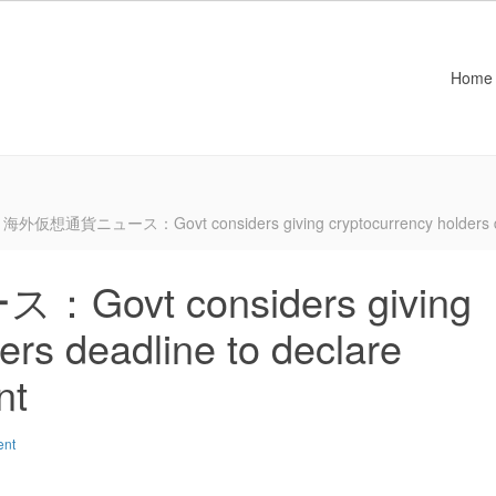
Home
海外仮想通貨ニュース：Govt considers giving cryptocurrency holders deadl
vt considers giving
ers deadline to declare
nt
ent