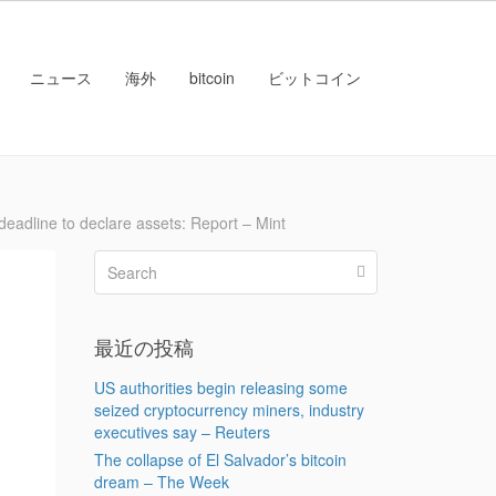
ニュース
海外
bitcoin
ビットコイン
ine to declare assets: Report – Mint
最近の投稿
US authorities begin releasing some
seized cryptocurrency miners, industry
executives say – Reuters
The collapse of El Salvador’s bitcoin
dream – The Week