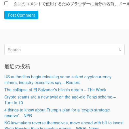
次回のコメントで使用するためブラウザーに自分の名前、メー
Post Comment
最近の投稿
US authorities begin releasing some seized cryptocurrency
miners, industry executives say – Reuters
The collapse of El Salvador’s bitcoin dream – The Week
Crypto scams are a new twist on the age-old Ponzi scheme –
Turn to 10
4 things to know about Trump’s plan for a ‘crypto strategic
reserve’ – NPR
NC lawmakers reverse themselves, move ahead with bill to invest
State Pension Plan in cryptocurrency – WRAL News