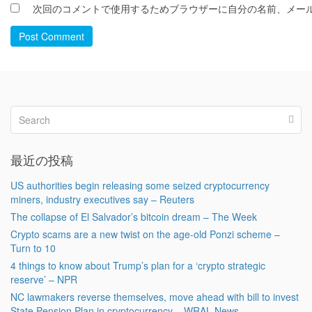
次回のコメントで使用するためブラウザーに自分の名前、メー
Post Comment
最近の投稿
US authorities begin releasing some seized cryptocurrency
miners, industry executives say – Reuters
The collapse of El Salvador’s bitcoin dream – The Week
Crypto scams are a new twist on the age-old Ponzi scheme –
Turn to 10
4 things to know about Trump’s plan for a ‘crypto strategic
reserve’ – NPR
NC lawmakers reverse themselves, move ahead with bill to invest
State Pension Plan in cryptocurrency – WRAL News