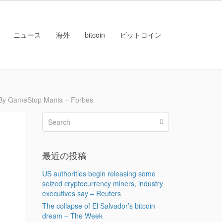
ニュース
海外
bitcoin
ビットコイン
 GameStop Mania – Forbes
最近の投稿
US authorities begin releasing some
seized cryptocurrency miners, industry
executives say – Reuters
The collapse of El Salvador’s bitcoin
dream – The Week