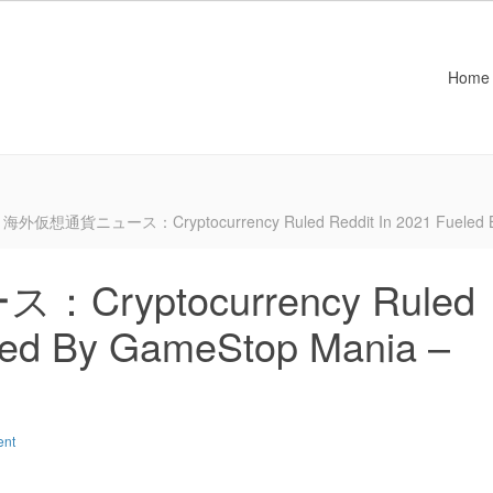
Home
海外仮想通貨ニュース：Cryptocurrency Ruled Reddit In 2021 Fueled By
yptocurrency Ruled
eled By GameStop Mania –
ent