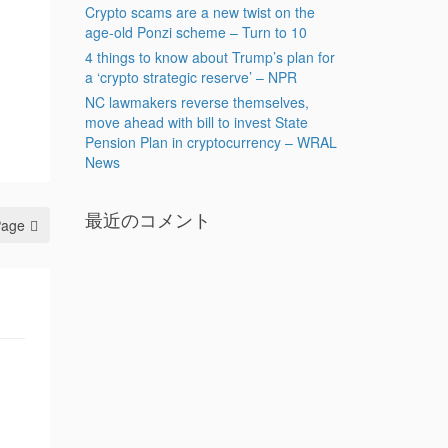
Crypto scams are a new twist on the
age-old Ponzi scheme – Turn to 10
4 things to know about Trump’s plan for
a ‘crypto strategic reserve’ – NPR
NC lawmakers reverse themselves,
move ahead with bill to invest State
Pension Plan in cryptocurrency – WRAL
News
最近のコメント
Page