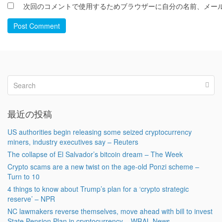
次回のコメントで使用するためブラウザーに自分の名前、メー
Post Comment
最近の投稿
US authorities begin releasing some seized cryptocurrency
miners, industry executives say – Reuters
The collapse of El Salvador’s bitcoin dream – The Week
Crypto scams are a new twist on the age-old Ponzi scheme –
Turn to 10
4 things to know about Trump’s plan for a ‘crypto strategic
reserve’ – NPR
NC lawmakers reverse themselves, move ahead with bill to invest
State Pension Plan in cryptocurrency – WRAL News