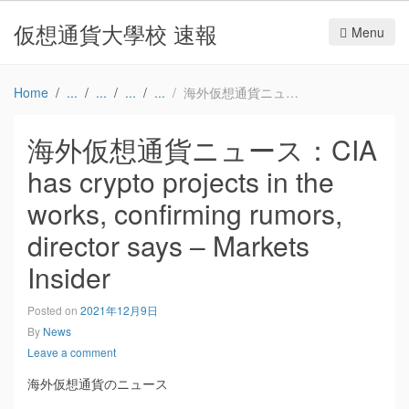
仮想通貨大學校 速報
Menu
Home
海外仮想通貨ニュース：CIA has crypto projects in the works, confirming rumors, director says – Markets Insider
海外仮想通貨ニュース：CIA
has crypto projects in the
works, confirming rumors,
director says – Markets
Insider
Posted on
2021年12月9日
By
News
Leave a comment
海外仮想通貨のニュース