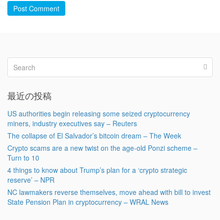
Post Comment
最近の投稿
US authorities begin releasing some seized cryptocurrency
miners, industry executives say – Reuters
The collapse of El Salvador’s bitcoin dream – The Week
Crypto scams are a new twist on the age-old Ponzi scheme –
Turn to 10
4 things to know about Trump’s plan for a ‘crypto strategic
reserve’ – NPR
NC lawmakers reverse themselves, move ahead with bill to invest
State Pension Plan in cryptocurrency – WRAL News