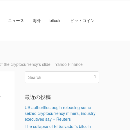
ニュース
海外
bitcoin
ビットコイン
he cryptocurrency’s slide – Yahoo Finance
y
最近の投稿
US authorities begin releasing some
seized cryptocurrency miners, industry
executives say – Reuters
The collapse of El Salvador’s bitcoin