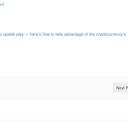
ent
% upside play — here’s how to take advantage of the cryptocurrency’s
Next 