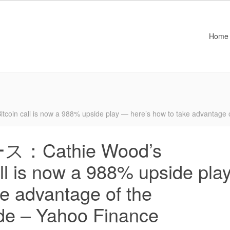
Home
l is now a 988% upside play — here’s how to take advantage of t
athie Wood’s
ll is now a 988% upside pla
e advantage of the
ide – Yahoo Finance