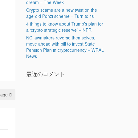
dream – The Week
Crypto scams are a new twist on the
age-old Ponzi scheme – Turn to 10
4 things to know about Trump’s plan for
a ‘crypto strategic reserve’ – NPR
NC lawmakers reverse themselves,
move ahead with bill to invest State
Pension Plan in cryptocurrency – WRAL
News
最近のコメント
Page