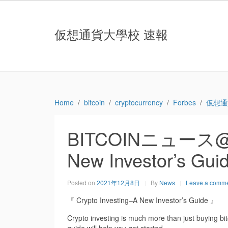
仮想通貨大學校 速報
Home
bitcoin
cryptocurrency
Forbes
仮想通
BITCOINニュース@For
New Investor’s Gui
Posted on
2021年12月8日
By
News
Leave a comm
『 Crypto Investing–A New Investor’s Guide 』
Crypto investing is much more than just buying bit