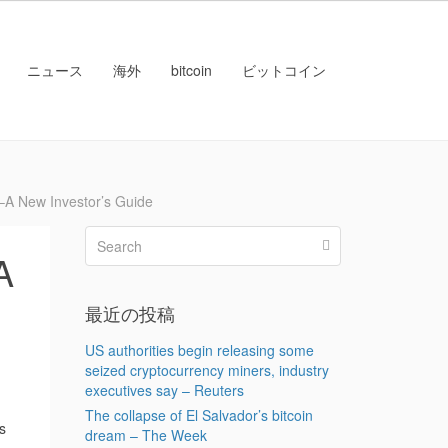
ニュース
海外
bitcoin
ビットコイン
New Investor’s Guide
A
最近の投稿
US authorities begin releasing some
seized cryptocurrency miners, industry
executives say – Reuters
The collapse of El Salvador’s bitcoin
s
dream – The Week