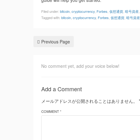
guide will help you get started.
Filed under:
bitcoin
,
cryptocurrency
,
Forbes
,
仮想通貨
,
暗号資産
Tagged with:
bitcoin
,
cryptocurrency
,
Forbes
,
仮想通貨
,
暗号資産
Previous Page
No comment yet, add your voice below!
Add a Comment
メールアドレスが公開されることはありません。
COMMENT *