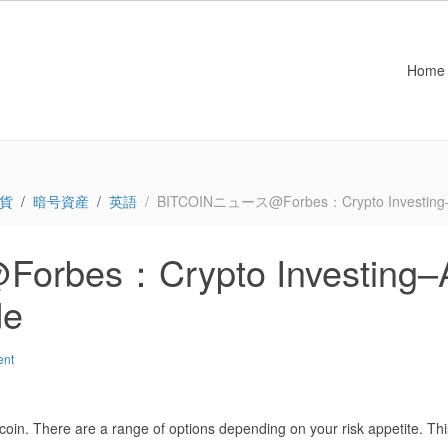
Home
貨
暗号資産
英語
BITCOINニュース@Forbes：Crypto Investing–A 
bes：Crypto Investing–
de
ent
coin. There are a range of options depending on your risk appetite. Thi