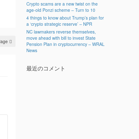
Crypto scams are a new twist on the
age-old Ponzi scheme – Turn to 10
4 things to know about Trump’s plan for
a ‘crypto strategic reserve’ – NPR
NC lawmakers reverse themselves,
move ahead with bill to invest State
Page
Pension Plan in cryptocurrency – WRAL
News
最近のコメント