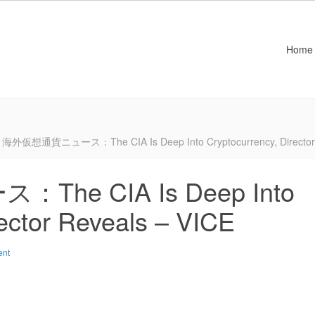
Home
海外仮想通貨ニュース：The CIA Is Deep Into Cryptocurrency, Director 
e CIA Is Deep Into
rector Reveals – VICE
ent