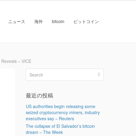
ニュース
海外
bitcoin
ビットコイン
Reveals – VICE
最近の投稿
US authorities begin releasing some
seized cryptocurrency miners, industry
executives say – Reuters
The collapse of El Salvador’s bitcoin
dream – The Week