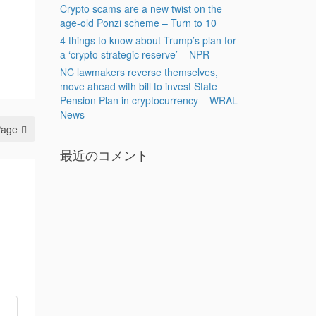
Crypto scams are a new twist on the
age-old Ponzi scheme – Turn to 10
4 things to know about Trump’s plan for
a ‘crypto strategic reserve’ – NPR
NC lawmakers reverse themselves,
move ahead with bill to invest State
Pension Plan in cryptocurrency – WRAL
News
Page
最近のコメント