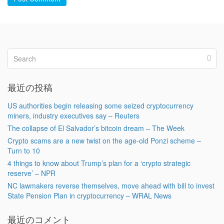
最近の投稿
US authorities begin releasing some seized cryptocurrency
miners, industry executives say – Reuters
The collapse of El Salvador’s bitcoin dream – The Week
Crypto scams are a new twist on the age-old Ponzi scheme –
Turn to 10
4 things to know about Trump’s plan for a ‘crypto strategic
reserve’ – NPR
NC lawmakers reverse themselves, move ahead with bill to invest
State Pension Plan in cryptocurrency – WRAL News
最近のコメント