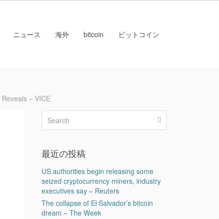
ニュース
海外
bitcoin
ビットコイン
Reveals – VICE
最近の投稿
US authorities begin releasing some
seized cryptocurrency miners, industry
executives say – Reuters
The collapse of El Salvador’s bitcoin
dream – The Week