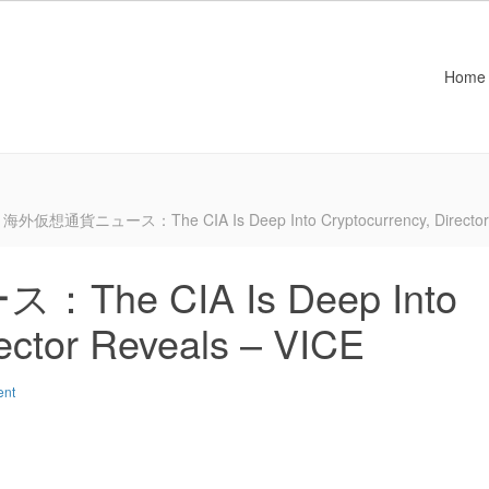
Home
海外仮想通貨ニュース：The CIA Is Deep Into Cryptocurrency, Director 
e CIA Is Deep Into
rector Reveals – VICE
ent