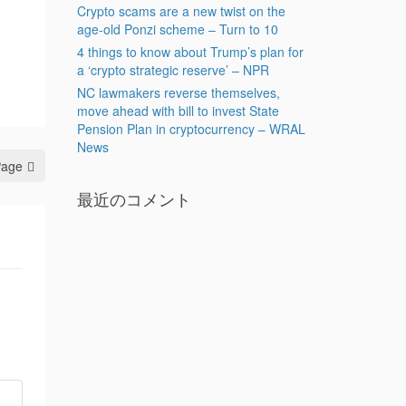
Crypto scams are a new twist on the
age-old Ponzi scheme – Turn to 10
4 things to know about Trump’s plan for
a ‘crypto strategic reserve’ – NPR
NC lawmakers reverse themselves,
move ahead with bill to invest State
Pension Plan in cryptocurrency – WRAL
News
Page
最近のコメント