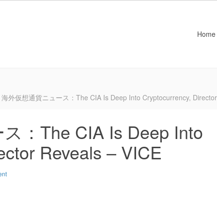
Home
海外仮想通貨ニュース：The CIA Is Deep Into Cryptocurrency, Director 
e CIA Is Deep Into
rector Reveals – VICE
ent