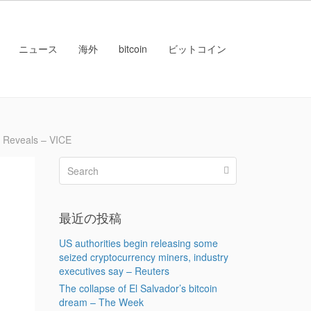
ニュース
海外
bitcoin
ビットコイン
Reveals – VICE
最近の投稿
US authorities begin releasing some
seized cryptocurrency miners, industry
executives say – Reuters
The collapse of El Salvador’s bitcoin
dream – The Week