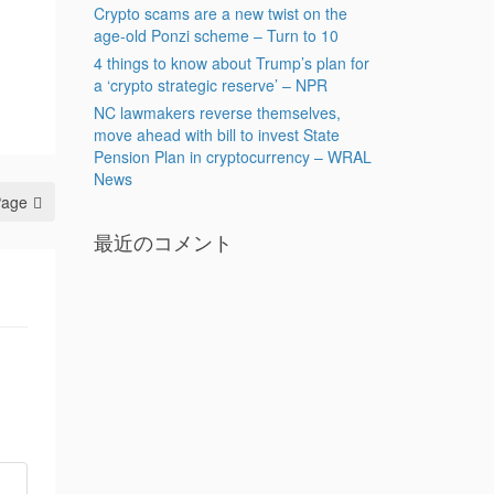
Crypto scams are a new twist on the
age-old Ponzi scheme – Turn to 10
4 things to know about Trump’s plan for
a ‘crypto strategic reserve’ – NPR
NC lawmakers reverse themselves,
move ahead with bill to invest State
Pension Plan in cryptocurrency – WRAL
News
Page
最近のコメント