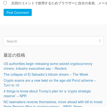
次回のコメントで使用するためブラウザーに自分の名前、メー
Post Comment
最近の投稿
US authorities begin releasing some seized cryptocurrency
miners, industry executives say – Reuters
The collapse of El Salvador’s bitcoin dream – The Week
Crypto scams are a new twist on the age-old Ponzi scheme –
Turn to 10
4 things to know about Trump’s plan for a ‘crypto strategic
reserve’ – NPR
NC lawmakers reverse themselves, move ahead with bill to invest
State Pension Plan in cryptocurrency – WRAL News