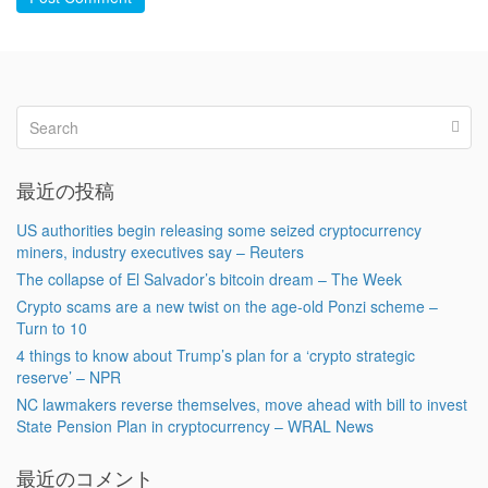
最近の投稿
US authorities begin releasing some seized cryptocurrency
miners, industry executives say – Reuters
The collapse of El Salvador’s bitcoin dream – The Week
Crypto scams are a new twist on the age-old Ponzi scheme –
Turn to 10
4 things to know about Trump’s plan for a ‘crypto strategic
reserve’ – NPR
NC lawmakers reverse themselves, move ahead with bill to invest
State Pension Plan in cryptocurrency – WRAL News
最近のコメント