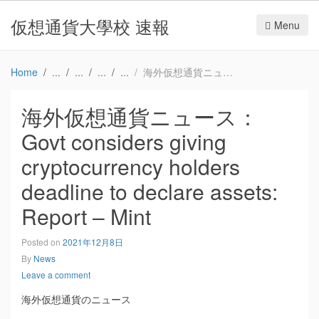
仮想通貨大學校 速報
Menu
Home
海外仮想通貨ニュース：Govt considers giving cryptocurrency holders deadline to declare assets: Report – Mint
海外仮想通貨ニュース：
Govt considers giving
cryptocurrency holders
deadline to declare assets:
Report – Mint
Posted on
2021年12月8日
By
News
Leave a comment
海外仮想通貨のニュース