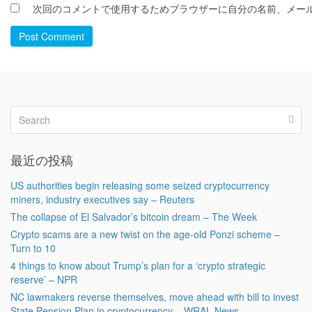
次回のコメントで使用するためブラウザーに自分の名前、メー
Post Comment
最近の投稿
US authorities begin releasing some seized cryptocurrency
miners, industry executives say – Reuters
The collapse of El Salvador’s bitcoin dream – The Week
Crypto scams are a new twist on the age-old Ponzi scheme –
Turn to 10
4 things to know about Trump’s plan for a ‘crypto strategic
reserve’ – NPR
NC lawmakers reverse themselves, move ahead with bill to invest
State Pension Plan in cryptocurrency – WRAL News