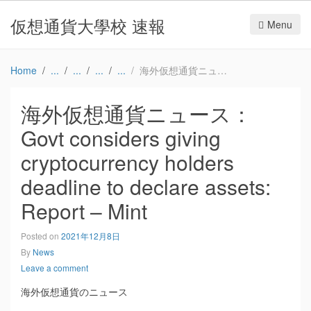
仮想通貨大學校 速報
Menu
Home
海外仮想通貨ニュース：Govt considers giving cryptocurrency holders deadline to declare assets: Report – Mint
海外仮想通貨ニュース：
Govt considers giving
cryptocurrency holders
deadline to declare assets:
Report – Mint
Posted on
2021年12月8日
By
News
Leave a comment
海外仮想通貨のニュース