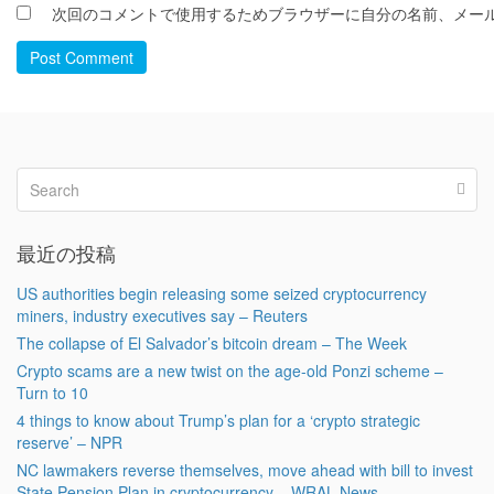
次回のコメントで使用するためブラウザーに自分の名前、メー
Post Comment
最近の投稿
US authorities begin releasing some seized cryptocurrency
miners, industry executives say – Reuters
The collapse of El Salvador’s bitcoin dream – The Week
Crypto scams are a new twist on the age-old Ponzi scheme –
Turn to 10
4 things to know about Trump’s plan for a ‘crypto strategic
reserve’ – NPR
NC lawmakers reverse themselves, move ahead with bill to invest
State Pension Plan in cryptocurrency – WRAL News