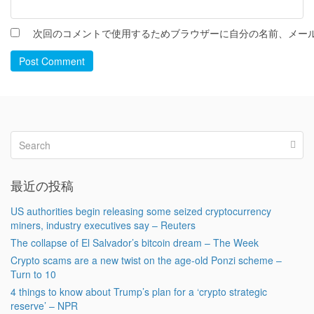
次回のコメントで使用するためブラウザーに自分の名前、メー
Post Comment
最近の投稿
US authorities begin releasing some seized cryptocurrency
miners, industry executives say – Reuters
The collapse of El Salvador’s bitcoin dream – The Week
Crypto scams are a new twist on the age-old Ponzi scheme –
Turn to 10
4 things to know about Trump’s plan for a ‘crypto strategic
reserve’ – NPR