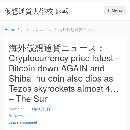
仮想通貨大學校 速報
Menu
Home
海外仮想通貨ニュース：Cryptocurrency price latest – Bitcoin down AGAIN and Shiba Inu coin also dips as Tezos skyrockets almost 4… – The Sun
海外仮想通貨ニュース：
Cryptocurrency price latest –
Bitcoin down AGAIN and
Shiba Inu coin also dips as
Tezos skyrockets almost 4…
– The Sun
Posted on
2021年12月8日
By
News
Leave a comment