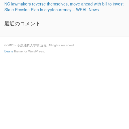
NC lawmakers reverse themselves, move ahead with bill to invest
State Pension Plan in cryptocurrency – WRAL News
最近のコメント
© 2026 - 仮想通貨大學校 速報. All rights reserved.
Beans
theme for WordPress.