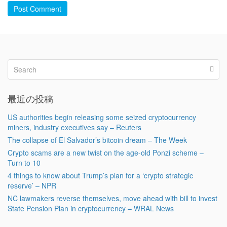
Post Comment
最近の投稿
US authorities begin releasing some seized cryptocurrency
miners, industry executives say – Reuters
The collapse of El Salvador’s bitcoin dream – The Week
Crypto scams are a new twist on the age-old Ponzi scheme –
Turn to 10
4 things to know about Trump’s plan for a ‘crypto strategic
reserve’ – NPR
NC lawmakers reverse themselves, move ahead with bill to invest
State Pension Plan in cryptocurrency – WRAL News