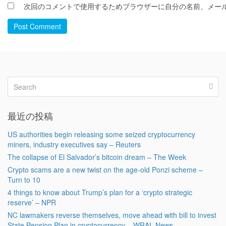
次回のコメントで使用するためブラウザーに自分の名前、メー
Post Comment
最近の投稿
US authorities begin releasing some seized cryptocurrency
miners, industry executives say – Reuters
The collapse of El Salvador’s bitcoin dream – The Week
Crypto scams are a new twist on the age-old Ponzi scheme –
Turn to 10
4 things to know about Trump’s plan for a ‘crypto strategic
reserve’ – NPR
NC lawmakers reverse themselves, move ahead with bill to invest
State Pension Plan in cryptocurrency – WRAL News