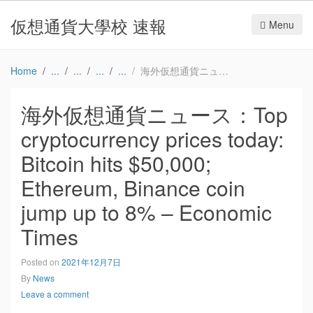
仮想通貨大學校 速報
Menu
Home
海外仮想通貨ニュース：Top cryptocurrency prices today: Bitcoin hits $50,000; Ethereum, Binance coin jump up to 8% – Economic Times
海外仮想通貨ニュース：Top
cryptocurrency prices today:
Bitcoin hits $50,000;
Ethereum, Binance coin
jump up to 8% – Economic
Times
Posted on
2021年12月7日
By
News
Leave a comment