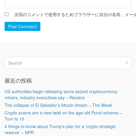
次回のコメントで使用するためブラウザーに自分の名前、メー
Post Comment
最近の投稿
US authorities begin releasing some seized cryptocurrency
miners, industry executives say – Reuters
The collapse of El Salvador’s bitcoin dream – The Week
Crypto scams are a new twist on the age-old Ponzi scheme –
Turn to 10
4 things to know about Trump’s plan for a ‘crypto strategic
reserve’ – NPR