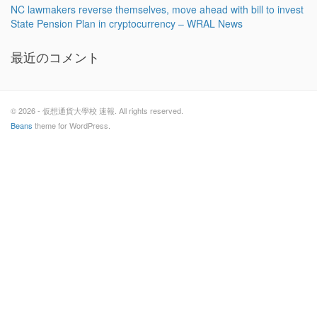
NC lawmakers reverse themselves, move ahead with bill to invest
State Pension Plan in cryptocurrency – WRAL News
最近のコメント
© 2026 - 仮想通貨大學校 速報. All rights reserved.
Beans
theme for WordPress.