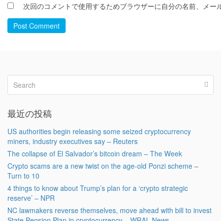
次回のコメントで使用するためブラウザーに自分の名前、メー
Post Comment
最近の投稿
US authorities begin releasing some seized cryptocurrency
miners, industry executives say – Reuters
The collapse of El Salvador’s bitcoin dream – The Week
Crypto scams are a new twist on the age-old Ponzi scheme –
Turn to 10
4 things to know about Trump’s plan for a ‘crypto strategic
reserve’ – NPR
NC lawmakers reverse themselves, move ahead with bill to invest
State Pension Plan in cryptocurrency – WRAL News