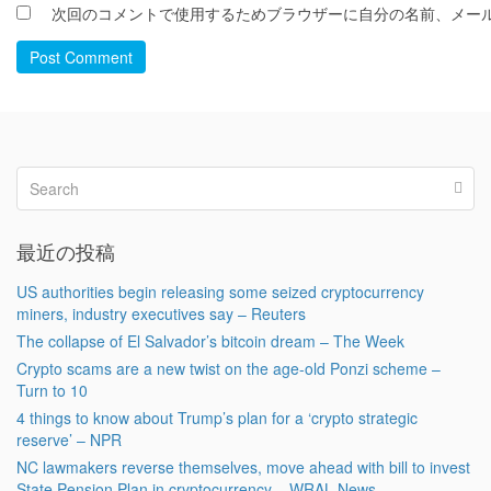
次回のコメントで使用するためブラウザーに自分の名前、メー
Post Comment
最近の投稿
US authorities begin releasing some seized cryptocurrency
miners, industry executives say – Reuters
The collapse of El Salvador’s bitcoin dream – The Week
Crypto scams are a new twist on the age-old Ponzi scheme –
Turn to 10
4 things to know about Trump’s plan for a ‘crypto strategic
reserve’ – NPR
NC lawmakers reverse themselves, move ahead with bill to invest
State Pension Plan in cryptocurrency – WRAL News