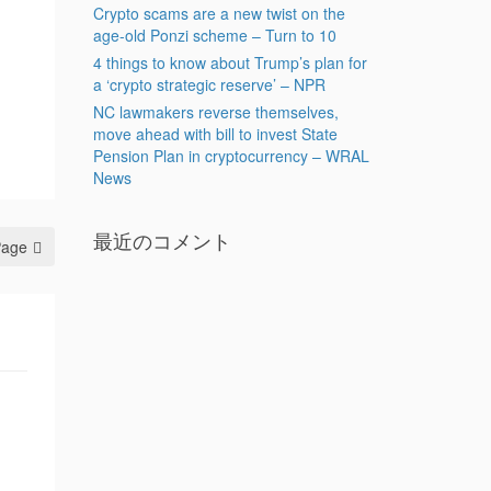
Crypto scams are a new twist on the
age-old Ponzi scheme – Turn to 10
4 things to know about Trump’s plan for
a ‘crypto strategic reserve’ – NPR
NC lawmakers reverse themselves,
move ahead with bill to invest State
Pension Plan in cryptocurrency – WRAL
News
最近のコメント
Page