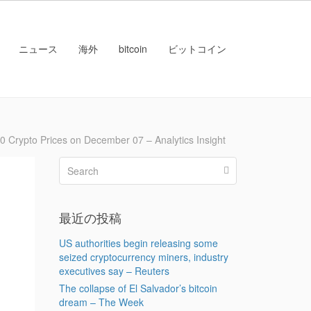
ニュース
海外
bitcoin
ビットコイン
to Prices on December 07 – Analytics Insight
最近の投稿
US authorities begin releasing some
seized cryptocurrency miners, industry
executives say – Reuters
The collapse of El Salvador’s bitcoin
dream – The Week