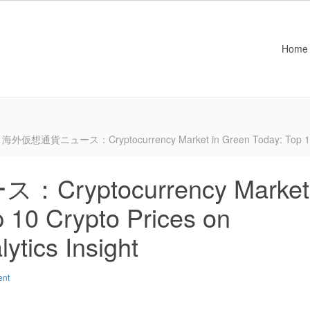
Home
海外仮想通貨ニュース：Cryptocurrency Market in Green Today: Top 10 Cryp
yptocurrency Market
p 10 Crypto Prices on
ytics Insight
ent