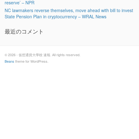
reserve’ – NPR
NC lawmakers reverse themselves, move ahead with bill to invest
State Pension Plan in cryptocurrency – WRAL News
最近のコメント
© 2026 - 仮想通貨大學校 速報. All rights reserved.
Beans
theme for WordPress.