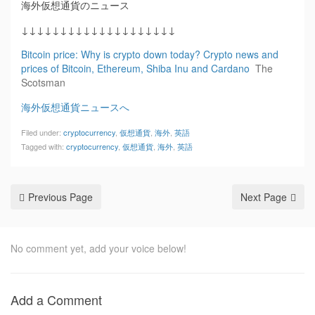
海外仮想通貨のニュース
↓↓↓↓↓↓↓↓↓↓↓↓↓↓↓↓↓↓↓↓
Bitcoin price: Why is crypto down today? Crypto news and
prices of Bitcoin, Ethereum, Shiba Inu and Cardano
The
Scotsman
海外仮想通貨ニュースへ
Filed under:
cryptocurrency
,
仮想通貨
,
海外
,
英語
Tagged with:
cryptocurrency
,
仮想通貨
,
海外
,
英語
Previous Page
Next Page
No comment yet, add your voice below!
Add a Comment