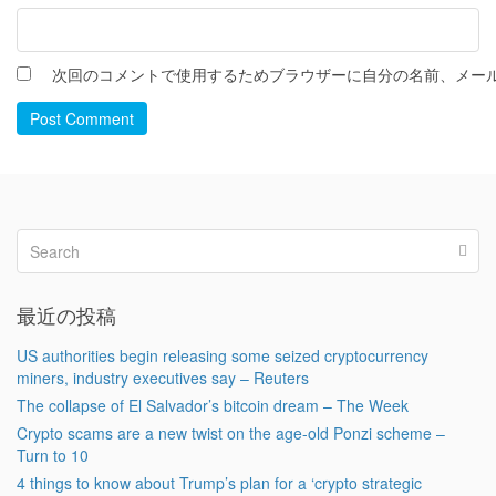
次回のコメントで使用するためブラウザーに自分の名前、メー
Post Comment
最近の投稿
US authorities begin releasing some seized cryptocurrency
miners, industry executives say – Reuters
The collapse of El Salvador’s bitcoin dream – The Week
Crypto scams are a new twist on the age-old Ponzi scheme –
Turn to 10
4 things to know about Trump’s plan for a ‘crypto strategic