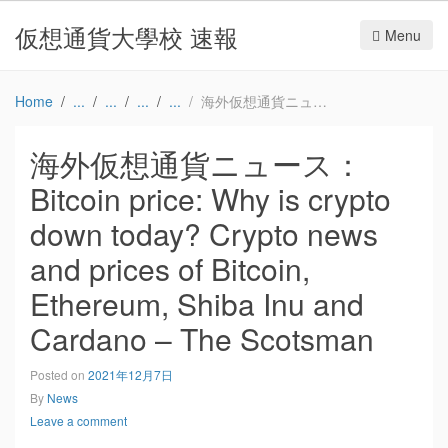
仮想通貨大學校 速報
Menu
Home
海外仮想通貨ニュース：Bitcoin price: Why is crypto down today? Crypto news and prices of Bitcoin, Ethereum, Shiba Inu and Cardano – The Scotsman
海外仮想通貨ニュース：
Bitcoin price: Why is crypto
down today? Crypto news
and prices of Bitcoin,
Ethereum, Shiba Inu and
Cardano – The Scotsman
Posted on
2021年12月7日
By
News
Leave a comment