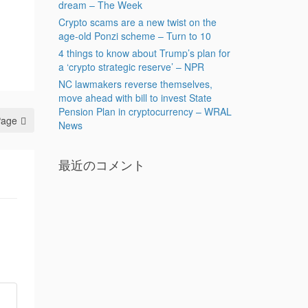
dream – The Week
Crypto scams are a new twist on the
age-old Ponzi scheme – Turn to 10
4 things to know about Trump’s plan for
a ‘crypto strategic reserve’ – NPR
NC lawmakers reverse themselves,
move ahead with bill to invest State
Pension Plan in cryptocurrency – WRAL
Page
News
最近のコメント