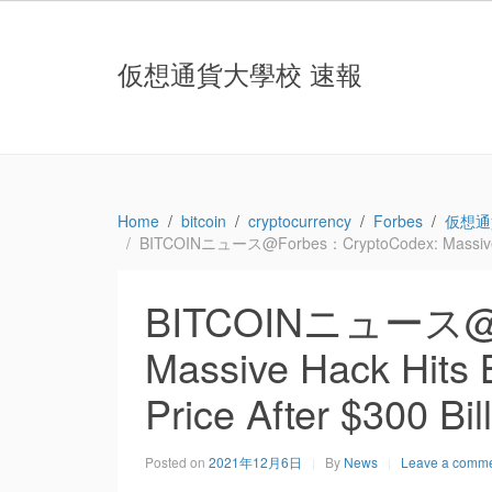
仮想通貨大學校 速報
Home
bitcoin
cryptocurrency
Forbes
仮想通
BITCOINニュース@Forbes：CryptoCodex: Massive Hack 
BITCOINニュース@Fo
Massive Hack Hits 
Price After $300 Bil
Posted on
2021年12月6日
By
News
Leave a comm