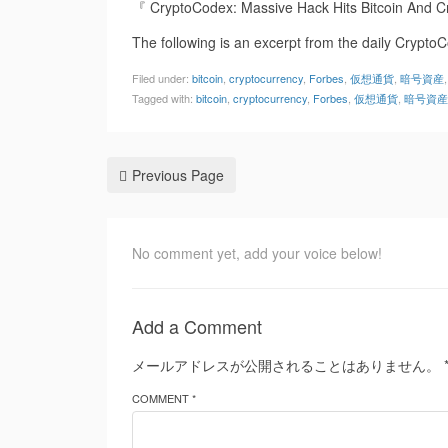
『 CryptoCodex: Massive Hack Hits Bitcoin And Cr
The following is an excerpt from the daily Crypto
Filed under:
bitcoin
,
cryptocurrency
,
Forbes
,
仮想通貨
,
暗号資産
Tagged with:
bitcoin
,
cryptocurrency
,
Forbes
,
仮想通貨
,
暗号資産
Previous Page
No comment yet, add your voice below!
Add a Comment
メールアドレスが公開されることはありません。
COMMENT *