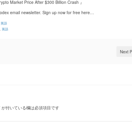
ypto Market Price After $300 Billion Crash 』
Codex email newsletter. Sign up now for free here…
,
英語
,
英語
Next 
*
が付いている欄は必須項目です