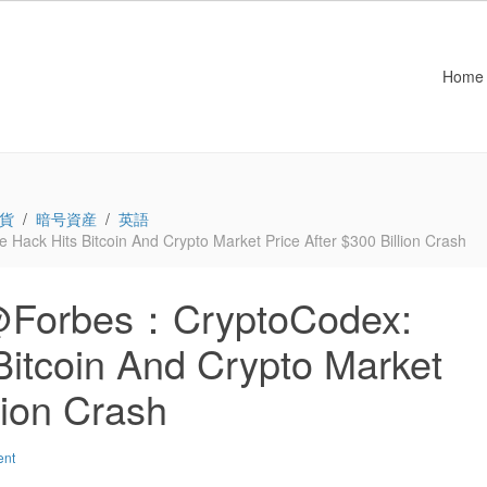
Home
貨
暗号資産
英語
Hits Bitcoin And Crypto Market Price After $300 Billion Crash
rbes：CryptoCodex:
Bitcoin And Crypto Market
lion Crash
ent