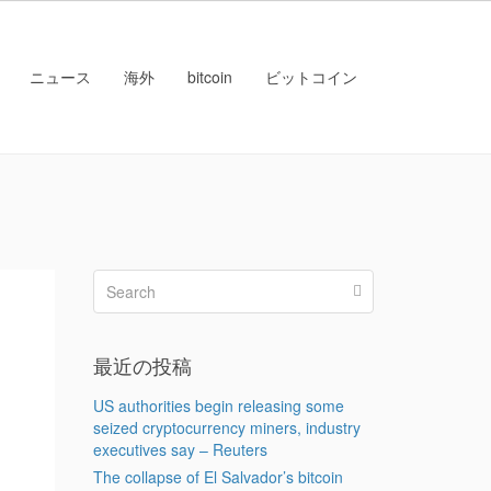
ニュース
海外
bitcoin
ビットコイン
最近の投稿
US authorities begin releasing some
seized cryptocurrency miners, industry
executives say – Reuters
The collapse of El Salvador’s bitcoin